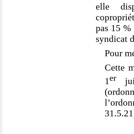
elle di
coproprié
pas 15 % 
syndicat d
Pour mé
Cette m
er
1
jui
(ordo
l’ordo
31.5.21