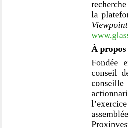
recherche
la platef
Viewpoint
www.glas
À propos 
Fondée e
conseil d
conseill
actionna
l’exerci
assembl
Proxinve