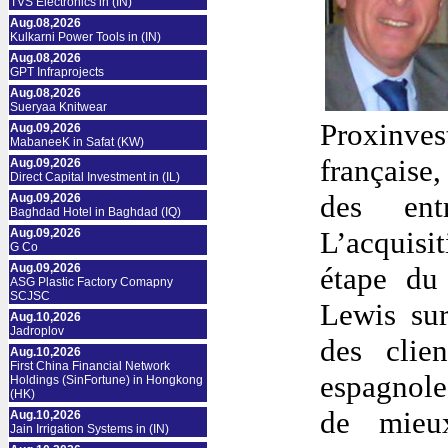
TVS Electronics in (IN)
Aug.08,2026
Kulkarni Power Tools in (IN)
Aug.08,2026
GPT Infraprojects
Aug.08,2026
Sueryaa Knitwear
Proxinves
Aug.09,2026
MabaneeK in Safat (KW)
française
Aug.09,2026
Direct Capital Investment in (IL)
des entr
Aug.09,2026
Baghdad Hotel in Baghdad (IQ)
L’acquisi
Aug.09,2026
G Co
Aug.09,2026
étape du
ASG Plastic Factory Comapny
SCJSC
Lewis sur
Aug.10,2026
Jadroplov
des clie
Aug.10,2026
First China Financial Network
espagnole
Holdings (SinFortune) in Hongkong
(HK)
de mieu
Aug.10,2026
Jain Irrigation Systems in (IN)