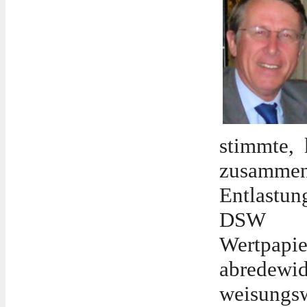
stimmte, 
zusamm
Entlastun
DSW (D
Wertpapie
abredewid
weisungsw