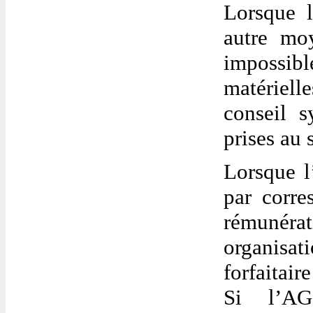
Lorsque l
autre mo
impossi
matérielle
conseil s
prises au
Lorsque l
par corre
rémunér
organisat
forfaitair
Si l’AG