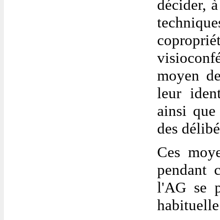
décider, à
techniq
copropr
visiocon
moyen de
leur iden
ainsi que
des délibé
Ces moyen
pendant c
l'AG se p
habituelle