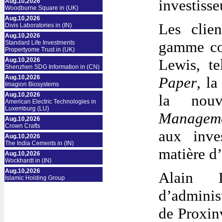
investisse
Aug.10,2026
Woodburne Square in (UK)
Aug.10,2026
Les clie
Divis Laboratories in (IN)
Aug.10,2026
gamme com
Standard Life Investments
Propertyome Trust in (UK)
Lewis, t
Aug.10,2026
Shenzhen SDG Information in (CN)
Aug.10,2026
Paper
, l
Imagion Biosystems
Aug.10,2026
la nou
American Electric Technologies in
Luxemburg (LU)
Manageme
Aug.10,2026
Crown Crafts
aux inves
Aug.10,2026
The India Cements in (IN)
matière d
Aug.10,2026
Wockhardt in (IN)
Aug.10,2026
Alain D
Islamic Holding Group
d’administ
de Proxinv