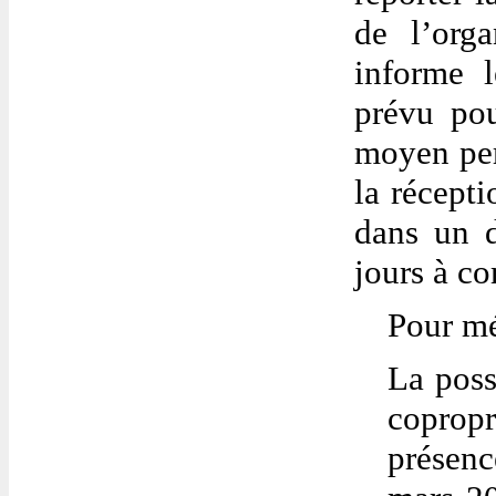
de l’orga
informe l
prévu pou
moyen perm
la récepti
dans un d
jours à co
Pour mé
La poss
copropr
présen