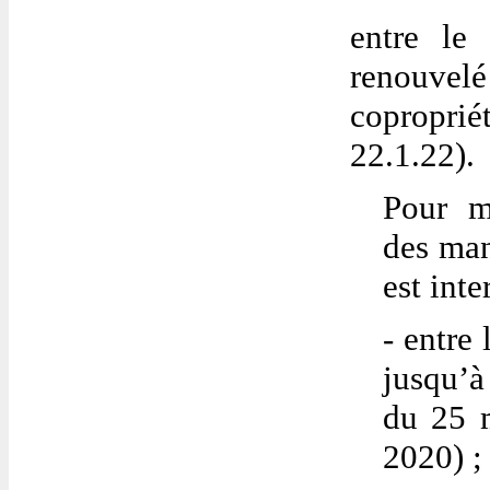
entre le
renouvelé
copropriét
22.1.22).
Pour m
des man
est int
- entre
jusqu’à
du 25 m
2020) ;