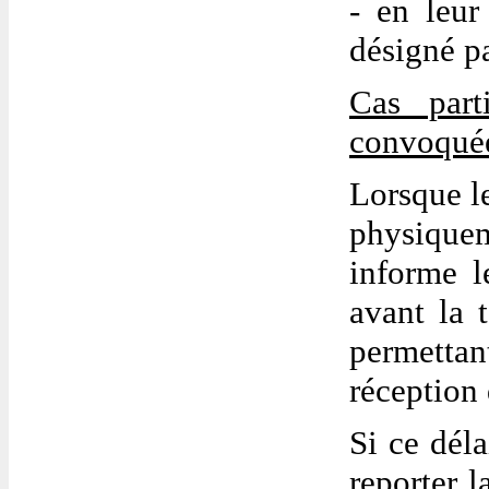
- en leur
désigné pa
Cas part
convoqué
Lorsque l
physiquem
informe l
avant la 
permettan
réception 
Si ce déla
reporter l