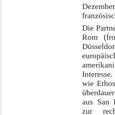
Dezembe
französisc
Die Partn
Rom (fro
Düsseldo
europäi
amerikan
Interess
wie
Etho
überdaue
aus San 
zur re