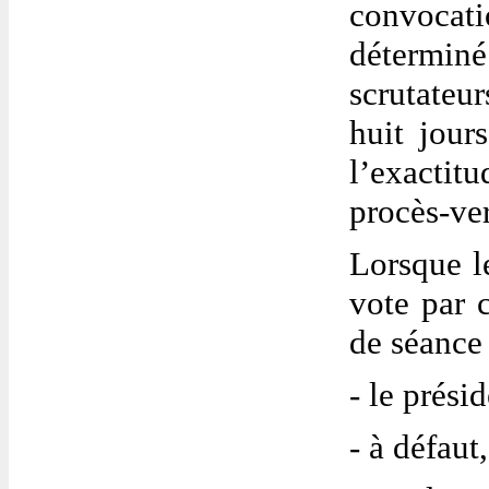
convocati
déterminé
scrutateu
huit jour
l’exactit
procès-ver
Lorsque l
vote par 
de séance 
- le prési
- à défaut