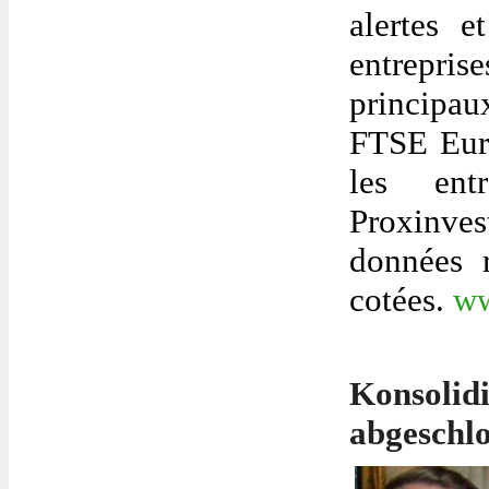
alertes 
entrepris
principau
FTSE Euro
les ent
Proxinve
données r
cotées.
ww
Konsoli
abgeschl