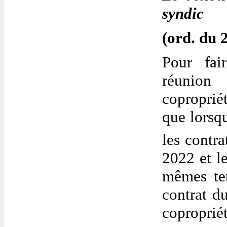
syndic
(ord. du 2
Pour fai
réunion
coproprié
que lorsqu
les contra
2022 et l
mêmes ter
contrat d
copropriét