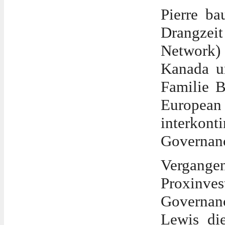
Pierre b
Drangzei
Network) 
Kanada u
Familie 
European
interkon
Governanc
Vergangen
Proxinv
Governan
Lewis di