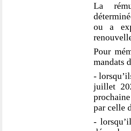
La rému
déterminé
ou a exp
renouvell
Pour mémo
mandats d
- lorsqu’i
juillet 2
prochain
par celle 
- lorsqu’i