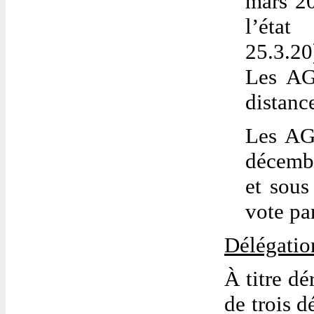
mars 20
l’état
25.3.20)
Les AG 
distanc
Les AG 
décembr
et sous
vote pa
Délégatio
À titre dé
de trois d