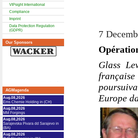
VIPsight International
Compliance
Imprint
Data Protection Regulation
(GDPR)
7 Decemb
Our Sponsors
Opératio
Glass Lew
françai
poursuiva
AGMagenda
Europe da
Aug.08,2026
Ems Chemie Holding in (CH)
Aug.08,2026
MM Forgings
Aug.08,2026
Sarajevska Pivara dd Sarajevo in
(BA)
Aug.08,2026