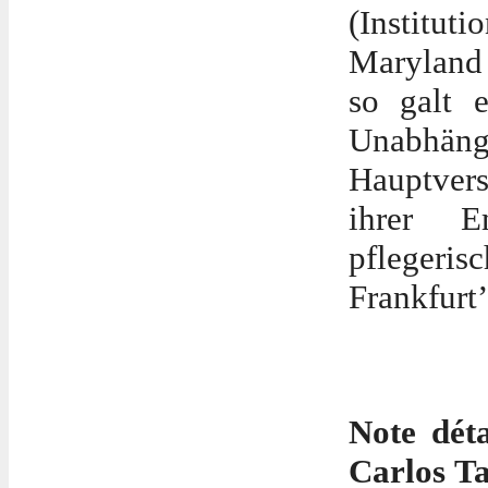
(Instituti
Maryland
so galt e
Unab
Hauptver
ihrer E
pflegeri
Frankfurt’
Note dét
Carlos Ta