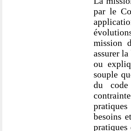
La missio
par le C
applicati
évolution
mission
assurer la
ou
expliq
souple qu
du cod
contraint
pratique
besoins et
pratiques