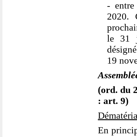
- entr
2020. 
prochai
le 31 
désigné
19 nov
Assemblée
(ord. du 2
: art. 9)
Dématéria
En princip